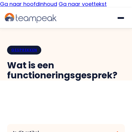
Ga naar hoofdinhoud
Ga naar voettekst
Waarom Teampeak
GESPREKKEN
Platform
Wat is een
Implementatie
functioneringsgesprek?
GESPREKKEN & FEEDBACK
Gesprekscyclus
Resources
360° Feedback
€
Prijzen
Gratis quickscan
Pulse Surveys
Klantverhalen