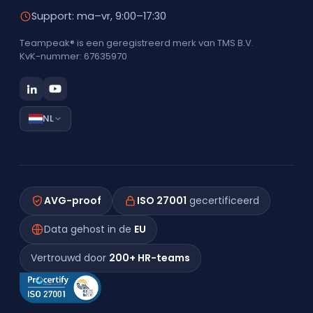
Support: ma–vr, 9:00–17:30
Teampeak® is een geregistreerd merk van TMS B.V.
KvK-nummer: 67635970
NL
AVG-proof
ISO 27001
gecertificeerd
Data gehost in de
EU
Vertrouwd door
200+ HR-teams