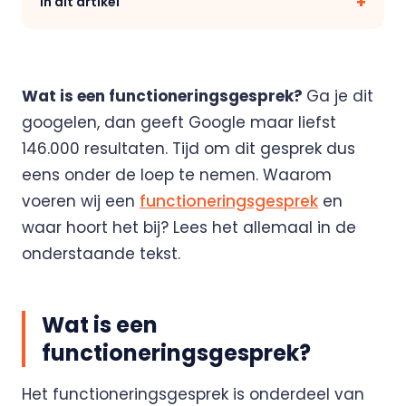
In dit artikel
Doelen & OKR's
Blog
GROEI & INZICHT
Downloads
Wat is een functioneringsgesprek?
Ga je dit
googelen, dan geeft Google maar liefst
Talent Development
Brochure
146.000 resultaten. Tijd om dit gesprek dus
eens onder de loep te nemen. Waarom
Interne Mobiliteit
Contact
voeren wij een
functioneringsgesprek
en
waar hoort het bij? Lees het allemaal in de
HR Analytics
NIEUW
onderstaande tekst.
AI Coach Talli
Wat is een
Alle features bekijken
functioneringsgesprek
?
Het functioneringsgesprek is onderdeel van