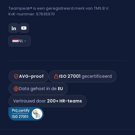
Teampeak® is een geregistreerd merk van TMS B.V.
KvK-nummer: 67635970
NL
AVG-proof
ISO 27001
gecertificeerd
Data gehost in de
EU
Vertrouwd door
200+ HR-teams