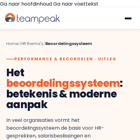
Ga naar hoofdinhoud
Ga naar voettekst
Waarom Teampeak
Home
/
HR thema's
/
Beoordelingssysteem
Platform
PERFORMANCE & BEOORDELEN · UITLEG
Het
GESPREKKEN & FEEDBACK
Implementatie
beoordelingssysteem
:
Gesprekscyclus
betekenis & moderne
Resources
aanpak
360° Feedback
€
Prijzen
Gratis quickscan
In veel organisaties vormt het
Pulse Surveys
beoordelingssysteem de basis voor HR-
Klantverhalen
gesprekken, salarisbeslissingen en