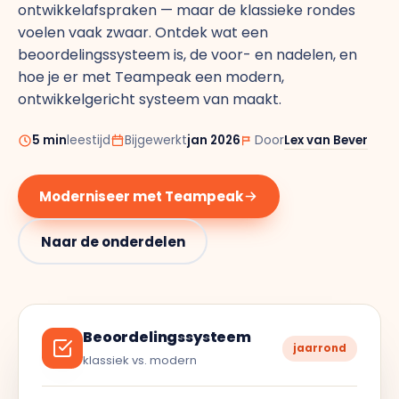
Doelen & OKR's
ontwikkelafspraken — maar de klassieke rondes
voelen vaak zwaar. Ontdek wat een
Blog
beoordelingssysteem is, de voor- en nadelen, en
GROEI & INZICHT
hoe je er met Teampeak een modern,
Downloads
Talent Development
ontwikkelgericht systeem van maakt.
Brochure
5 min
leestijd
Bijgewerkt
jan 2026
Door
Lex van Bever
Interne Mobiliteit
Contact
Moderniseer met Teampeak
HR Analytics
NIEUW
Naar de onderdelen
AI Coach Talli
Alle features bekijken
Beoordelingssysteem
jaarrond
klassiek vs. modern