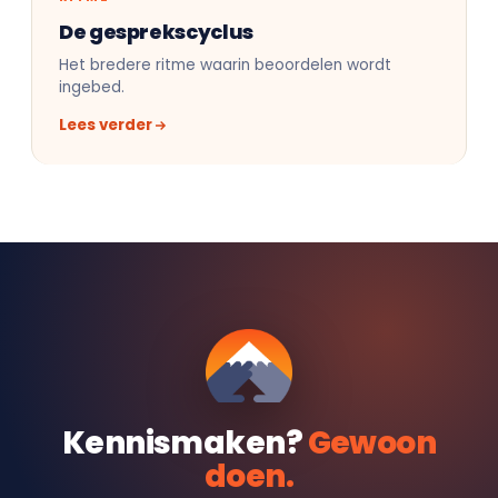
De gesprekscyclus
Het bredere ritme waarin beoordelen wordt
ingebed.
Lees verder
Kennismaken?
Gewoon
doen.