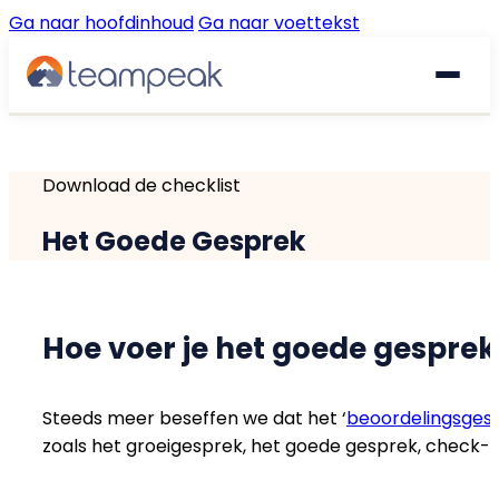
Ga naar hoofdinhoud
Ga naar voettekst
Waarom Teampeak
Download de checklist
Platform
Het Goede Gesprek
Implementatie
GESPREKKEN & FEEDBACK
Gesprekscyclus
Resources
Hoe voer je het goede gesprek
360° Feedback
Steeds meer beseffen we dat het ‘
beoordelingsges
€
Prijzen
Gratis quickscan
zoals het groeigesprek, het goede gesprek, check-in
Pulse Surveys
Klantverhalen