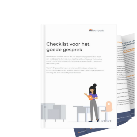
Doelen & OKR's
Blog
GROEI & INZICHT
Downloads
Talent Development
Brochure
Interne Mobiliteit
Contact
HR Analytics
NIEUW
AI Coach Talli
Alle features bekijken