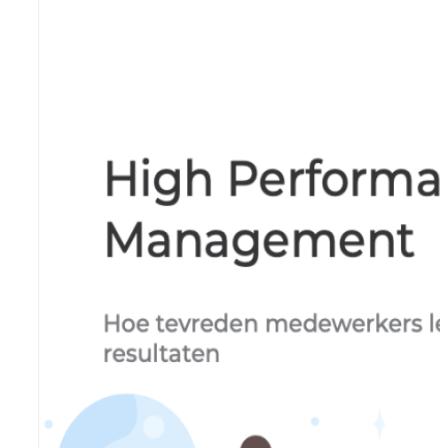
Doelen & OKR's
Blog
GROEI & INZICHT
Downloads
Talent Development
Brochure
Interne Mobiliteit
Contact
HR Analytics
NIEUW
AI Coach Talli
Alle features bekijken