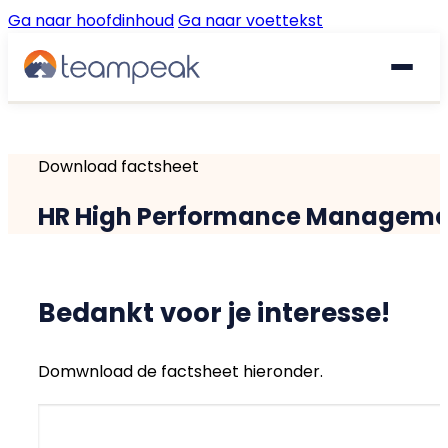
Ga naar hoofdinhoud
Ga naar voettekst
Waarom Teampeak
Download factsheet
Platform
HR High Performance Managem
Implementatie
GESPREKKEN & FEEDBACK
Gesprekscyclus
Resources
Bedankt voor je interesse!
360° Feedback
Domwnload de factsheet hieronder.
€
Prijzen
Gratis quickscan
Pulse Surveys
Klantverhalen