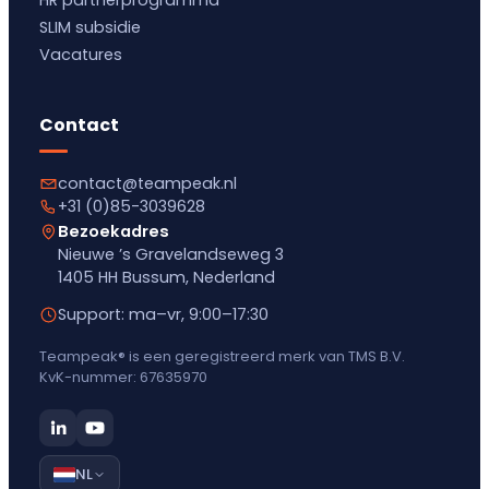
SLIM subsidie
Vacatures
Contact
contact@teampeak.nl
+31 (0)85-3039628
Bezoekadres
Nieuwe ’s Gravelandseweg 3
1405 HH Bussum, Nederland
Support: ma–vr, 9:00–17:30
Teampeak® is een geregistreerd merk van TMS B.V.
KvK-nummer: 67635970
NL