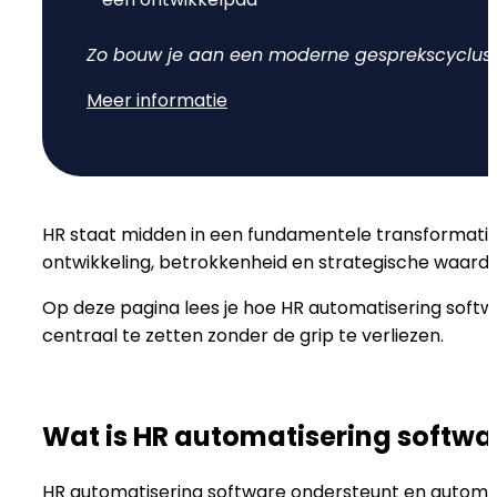
Doelen & OKR's
Blog
Zo bouw je aan een moderne gesprekscyclus d
Meer informatie
GROEI & INZICHT
Downloads
Talent Development
Brochure
Interne Mobiliteit
HR staat midden in een fundamentele transformatie.
Contact
ontwikkeling, betrokkenheid en strategische waarde.
HR Analytics
NIEUW
Op deze pagina lees je hoe HR automatisering soft
centraal te zetten zonder de grip te verliezen.
AI Coach Talli
Wat is HR automatisering softwa
Alle features bekijken
HR automatisering software ondersteunt en automat