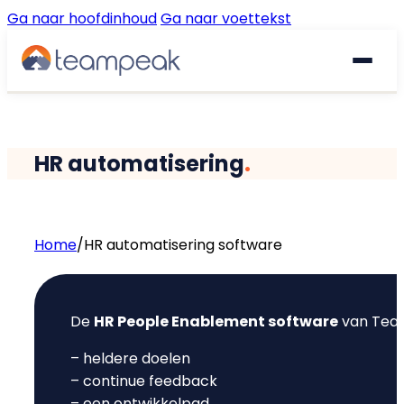
Ga naar hoofdinhoud
Ga naar voettekst
Waarom Teampeak
HR automatisering
.
Platform
Implementatie
GESPREKKEN & FEEDBACK
Home
/
HR automatisering software
Gesprekscyclus
Resources
De
HR People Enablement software
van Team
360° Feedback
€
Prijzen
Gratis quickscan
– heldere doelen
Pulse Surveys
– continue feedback
Klantverhalen
– een ontwikkelpad