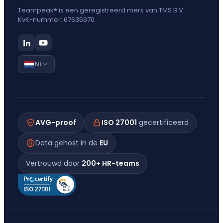
Teampeak® is een geregistreerd merk van TMS B.V.
KvK-nummer: 67635970
NL
AVG-proof
ISO 27001
gecertificeerd
Data gehost in de
EU
Vertrouwd door
200+ HR-teams