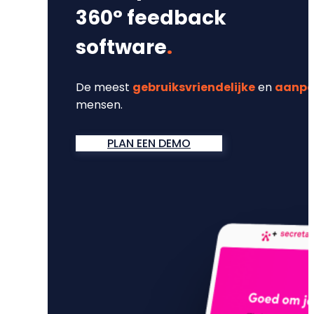
360° feedback
software
.
De meest
gebruiksvriendelijke
en
aanpa
mensen.
PLAN EEN DEMO