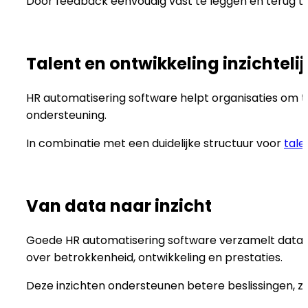
Door feedback eenvoudig vast te leggen en terug te
Talent en ontwikkeling inzichtel
HR automatisering software helpt organisaties om tal
ondersteuning.
In combinatie met een duidelijke structuur voor
tal
Van data naar inzicht
Goede HR automatisering software verzamelt data al
over betrokkenheid, ontwikkeling en prestaties.
Deze inzichten ondersteunen betere beslissingen, z