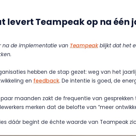
t levert Teampeak op na één j
r na de implementatie van
Teampeak
blijkt dat het 
kken.
ganisaties hebben de stap gezet: weg van het jaarlij
wikkeling en
feedback
. De intentie is goed, de ener
 paar maanden zakt de frequentie van gesprekken t
werkers merken dat de belofte van “meer ontwikkelin
cies dáár begint de échte waarde van Teampeak zic