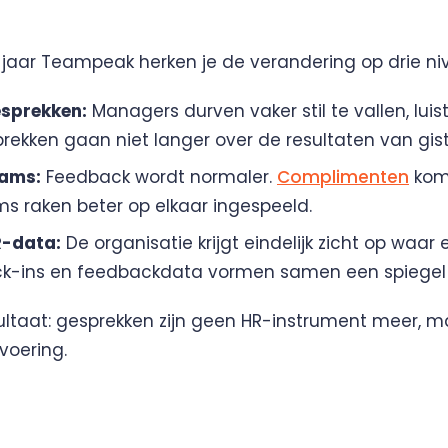
jaar Teampeak herken je de verandering op drie ni
esprekken:
Managers durven vaker stil te vallen, luis
rekken gaan niet langer over de resultaten van gis
eams:
Feedback wordt normaler.
Complimenten
kome
s raken beter op elkaar ingespeeld.
R-data:
De organisatie krijgt eindelijk zicht op waar 
k-ins en feedbackdata vormen samen een spiegel 
ultaat: gesprekken zijn geen HR-instrument meer, m
svoering.