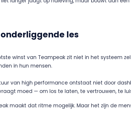
niet langer jaagt op naleving, maar bouwt aan een 
 onderliggende les
tste winst van Teampeak zit niet in het systeem zel
inden in hun mensen.
tuur van high performance ontstaat niet door dash
vraagt moed — om los te laten, te vertrouwen, te lui
k maakt dat ritme mogelijk. Maar het zijn de mens