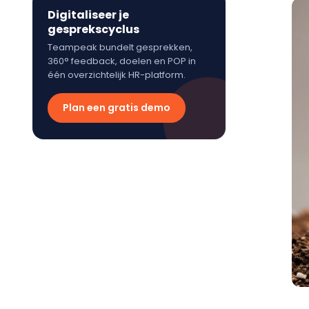
Digitaliseer je
gesprekscyclus
Teampeak bundelt gesprekken,
360° feedback, doelen en POP in
één overzichtelijk HR-platform.
Plan een gratis demo