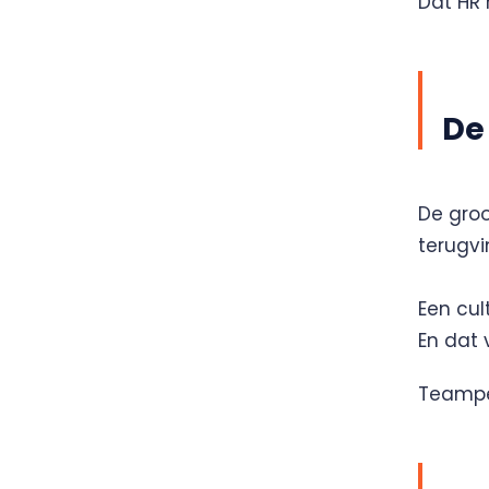
Dat HR 
De
De groo
terugv
Een cul
En dat 
Teampea