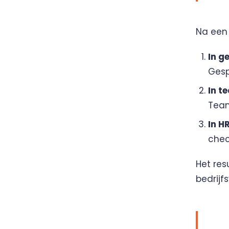
Na een 
In g
Gesp
In t
Team
In H
chec
Het res
bedrijf