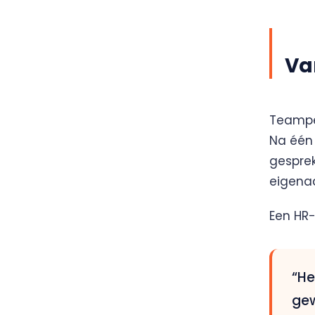
Va
Teampea
Na één 
gesprek
eigena
Een HR-
“He
gew