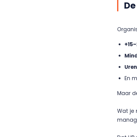
De
Organi
+15–
Mind
Uren
En m
Maar de
Wat je 
manager