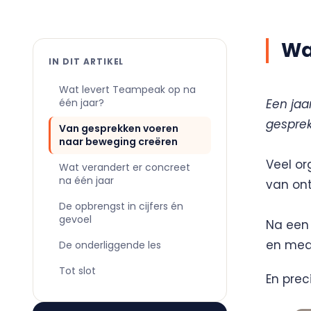
Wa
IN DIT ARTIKEL
Wat levert Teampeak op na
één jaar?
Een jaa
gespre
Van gesprekken voeren
naar beweging creëren
Veel or
Wat verandert er concreet
na één jaar
van ont
De opbrengst in cijfers én
gevoel
Na een
en mede
De onderliggende les
Tot slot
En pre