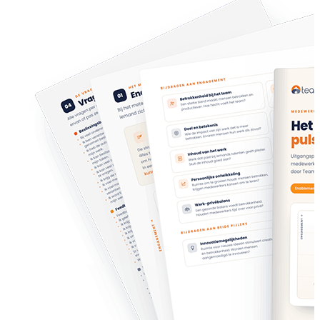
Doelen & OKR's
Blog
GROEI & INZICHT
Downloads
Talent Development
Brochure
Interne Mobiliteit
Contact
HR Analytics
NIEUW
AI Coach Talli
Alle features bekijken