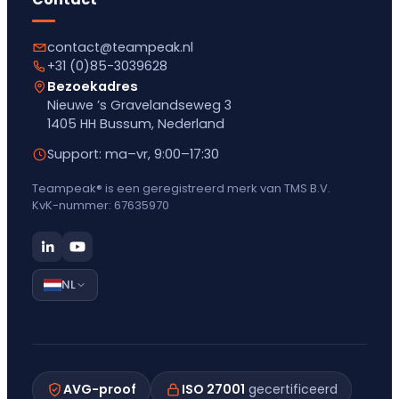
contact@teampeak.nl
+31 (0)85-3039628
Bezoekadres
Nieuwe ’s Gravelandseweg 3
1405 HH Bussum, Nederland
Support: ma–vr, 9:00–17:30
Teampeak® is een geregistreerd merk van TMS B.V.
KvK-nummer: 67635970
NL
AVG-proof
ISO 27001
gecertificeerd