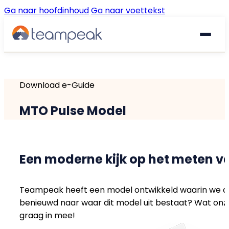
Ga naar hoofdinhoud
Ga naar voettekst
Waarom Teampeak
Download e-Guide
Platform
MTO Pulse Model
Implementatie
GESPREKKEN & FEEDBACK
Gesprekscyclus
Resources
Een moderne kijk op het meten v
360° Feedback
Teampeak heeft een model ontwikkeld waarin we o
€
Prijzen
Gratis quickscan
benieuwd naar waar dit model uit bestaat? Wat onz
Pulse Surveys
graag in mee!
Klantverhalen