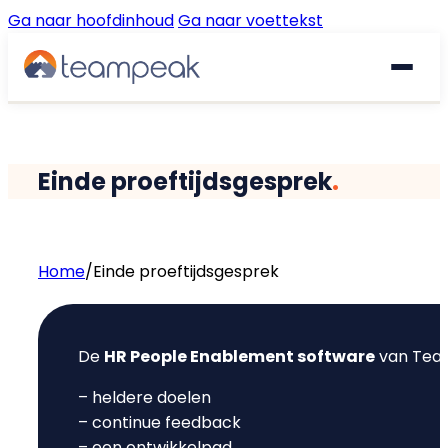
Ga naar hoofdinhoud
Ga naar voettekst
Waarom Teampeak
Einde proeftijdsgesprek
.
Platform
Implementatie
GESPREKKEN & FEEDBACK
Home
/
Einde proeftijdsgesprek
Gesprekscyclus
Resources
De
HR People Enablement software
van Team
360° Feedback
€
Prijzen
Gratis quickscan
– heldere doelen
Pulse Surveys
– continue feedback
Klantverhalen
– een ontwikkelpad