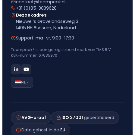
contact@teampeak.nl
+31 (0)85-3039628
Bezoekadres
Nieuwe ’s Gravelandseweg 3
1405 HH Bussum, Nederland
Support: ma–vr, 9:00–17:30
Teampeak® is een geregistreerd merk van TMS B.V.
KvK-nummer: 67635970
NL
AVG-proof
ISO 27001
gecertificeerd
Data gehost in de
EU