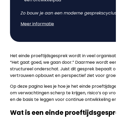
Doelen & OKR's
Blog
Zo bouw je aan een moderne gesprekscyclus d
Meer informatie
GROEI & INZICHT
Downloads
Talent Development
Brochure
Interne Mobiliteit
Het einde proeftijdsgesprek wordt in veel organisatie
Contact
“Het gaat goed, we gaan door.” Daarmee wordt ee
HR Analytics
structureel onderschat. Juist dit gesprek bepaalt 
NIEUW
vertrouwen opbouwt en perspectief ziet voor groei.
AI Coach Talli
Op deze pagina lees je hoe je het einde proeftijdsge
om verwachtingen scherp te krijgen, risico’s op vro
en de basis te leggen voor continue ontwikkeling en
Alle features bekijken
Wat is een einde proeftijdsgespr