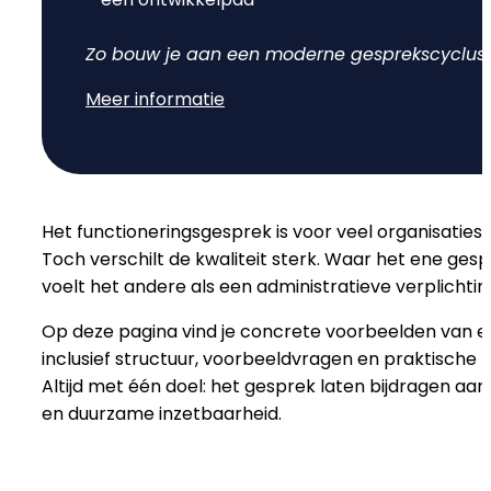
Doelen & OKR's
Blog
Zo bouw je aan een moderne gesprekscyclus d
Meer informatie
GROEI & INZICHT
Downloads
Talent Development
Brochure
Interne Mobiliteit
Het functioneringsgesprek is voor veel organisatie
Contact
Toch verschilt de kwaliteit sterk. Waar het ene gesp
HR Analytics
voelt het andere als een administratieve verplichtin
NIEUW
Op deze pagina vind je concrete voorbeelden van e
AI Coach Talli
inclusief structuur, voorbeeldvragen en praktische ti
Altijd met één doel: het gesprek laten bijdragen aan
en duurzame inzetbaarheid.
Alle features bekijken