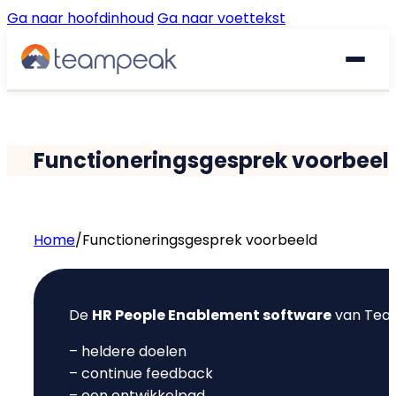
Ga naar hoofdinhoud
Ga naar voettekst
Waarom Teampeak
Functioneringsgesprek voorbeel
Platform
Implementatie
GESPREKKEN & FEEDBACK
Home
/
Functioneringsgesprek voorbeeld
Gesprekscyclus
Resources
De
HR People Enablement software
van Team
360° Feedback
€
Prijzen
Gratis quickscan
– heldere doelen
Pulse Surveys
– continue feedback
Klantverhalen
– een ontwikkelpad