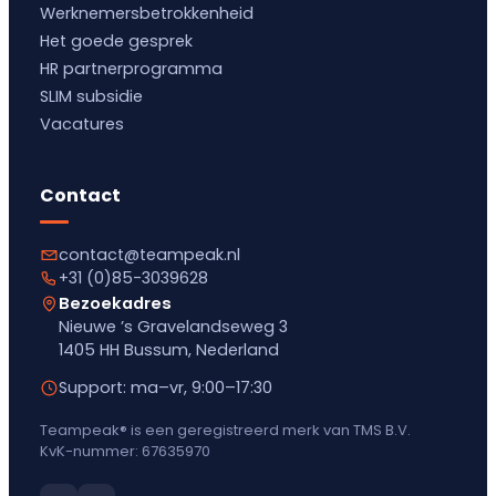
Werknemersbetrokkenheid
Het goede gesprek
HR partnerprogramma
SLIM subsidie
Vacatures
Contact
contact@teampeak.nl
+31 (0)85-3039628
Bezoekadres
Nieuwe ’s Gravelandseweg 3
1405 HH Bussum, Nederland
Support: ma–vr, 9:00–17:30
Teampeak® is een geregistreerd merk van TMS B.V.
KvK-nummer: 67635970