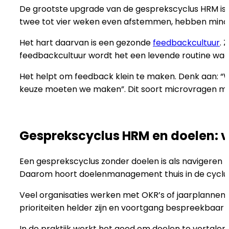
De grootste upgrade van de gesprekscyclus HRM is h
twee tot vier weken even afstemmen, hebben minder 
Het hart daarvan is een gezonde
feedbackcultuur
. 
feedbackcultuur wordt het een levende routine waar
Het helpt om feedback klein te maken. Denk aan: “Wa
keuze moeten we maken”. Dit soort microvragen mak
Gesprekscyclus HRM en doelen: v
Een gesprekscyclus zonder doelen is als navigeren
Daarom hoort doelenmanagement thuis in de cyclus.
Veel organisaties werken met OKR’s of jaarplannen. H
prioriteiten helder zijn en voortgang bespreekbaar 
In de praktijk werkt het goed om doelen te vertalen 