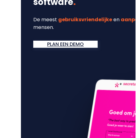
software
.
De meest
gebruiksvriendelijke
en
aanpa
mensen.
PLAN EEN DEMO