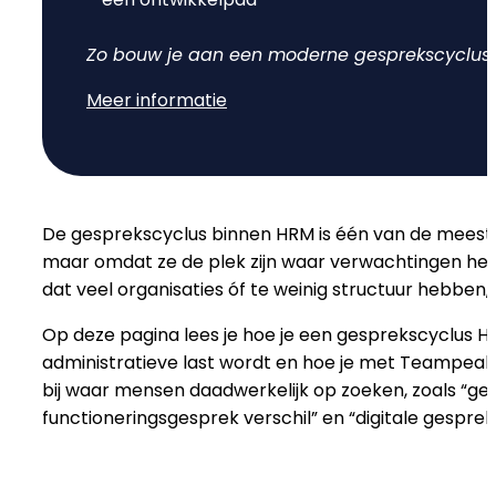
Doelen & OKR's
Blog
Zo bouw je aan een moderne gesprekscyclus d
Meer informatie
GROEI & INZICHT
Downloads
Talent Development
Brochure
Interne Mobiliteit
De gesprekscyclus binnen HRM is één van de meest
Contact
maar omdat ze de plek zijn waar verwachtingen helder
HR Analytics
dat veel organisaties óf te weinig structuur hebben,
NIEUW
Op deze pagina lees je hoe je een gesprekscyclus H
AI Coach Talli
administratieve last wordt en hoe je met Teampeak d
bij waar mensen daadwerkelijk op zoeken, zoals “g
functioneringsgesprek verschil” en “digitale gesprek
Alle features bekijken