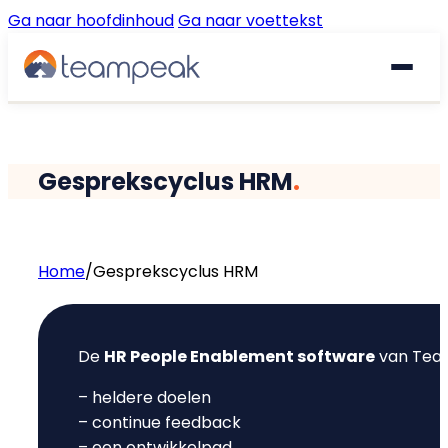
Ga naar hoofdinhoud
Ga naar voettekst
Waarom Teampeak
Gesprekscyclus HRM
.
Platform
Implementatie
GESPREKKEN & FEEDBACK
Home
/
Gesprekscyclus HRM
Gesprekscyclus
Resources
De
HR People Enablement software
van Team
360° Feedback
€
Prijzen
Gratis quickscan
– heldere doelen
Pulse Surveys
– continue feedback
Klantverhalen
– een ontwikkelpad