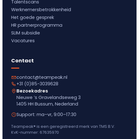
Talentscans
Werknemersbetrokkenheid
Het goede gesprek
HR partnerprogramma
SLIM subsidie
Vacatures
Contact
contact@teampeak.nl
+31 (0)85-3039628
Bezoekadres
Nieuwe ’s Gravelandseweg 3
1405 HH Bussum, Nederland
Support: ma–vr, 9:00–17:30
Teampeak® is een geregistreerd merk van TMS B.V.
KvK-nummer: 67635970