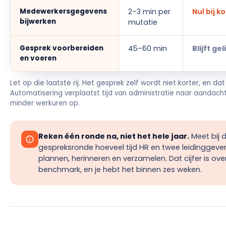
Medewerkersgegevens
2–3 min per
Nul bij k
bijwerken
mutatie
Gesprek voorbereiden
45–60 min
Blijft gel
en voeren
Let op die laatste rij. Het gesprek zelf wordt niet korter, en dat
Automatisering verplaatst tijd van administratie naar aandacht
minder werkuren op.
Reken één ronde na, niet het hele jaar.
Meet bij 
gespreksronde hoeveel tijd HR en twee leidinggeven
plannen, herinneren en verzamelen. Dat cijfer is ov
benchmark, en je hebt het binnen zes weken.