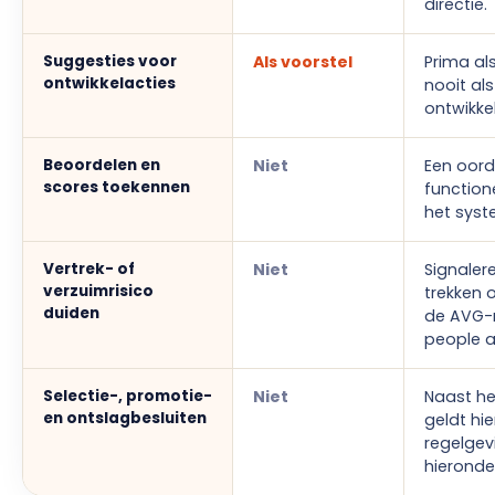
directie.
Suggesties voor
Als voorstel
Prima al
ontwikkelacties
nooit al
ontwikke
Beoordelen en
Niet
Een oord
scores toekennen
function
het syst
Vertrek- of
Niet
Signaler
verzuimrisico
trekken o
duiden
de
AVG-
people a
Selectie-, promotie-
Niet
Naast he
en ontslagbesluiten
geldt hi
regelgevi
hieronde