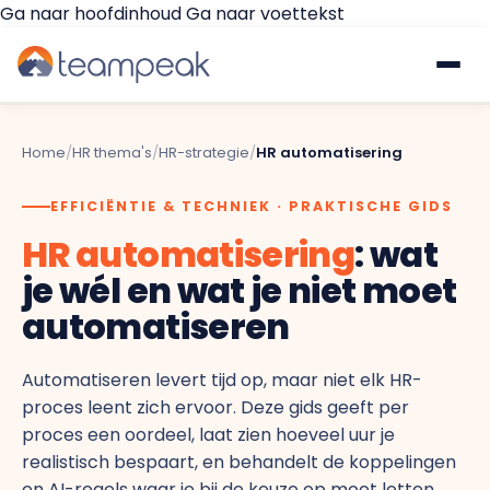
Ga naar hoofdinhoud
Ga naar voettekst
Waarom Teampeak
Home
/
HR thema's
/
HR-strategie
/
HR automatisering
Platform
EFFICIËNTIE & TECHNIEK · PRAKTISCHE GIDS
HR automatisering
: wat
GESPREKKEN & FEEDBACK
Implementatie
je wél en wat je niet moet
Gesprekscyclus
automatiseren
Resources
360° Feedback
Automatiseren levert tijd op, maar niet elk HR-
€
Prijzen
proces leent zich ervoor. Deze gids geeft per
Gratis quickscan
Pulse Surveys
proces een oordeel, laat zien hoeveel uur je
realistisch bespaart, en behandelt de koppelingen
Klantverhalen
en AI-regels waar je bij de keuze op moet letten.