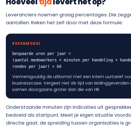
Hoeveel
tijd
levert het op?
Leveranciers noemen graag percentages. Die zegge
aantallen. Reken het zelf door met deze formule:
REKENMODEL
bespaarde uren per jaar =
(aantal medewerkers × minuten per handeling × hand
rondes per jaar) ÷ 60
Vermenigvuldig de uitkomst met een intern uurtarief voo
businesscase. Vergeet niet de tijd van leidinggevenden m
samen doorgaans groter dan die van HR.
Onderstaande minuten zijn indicaties uit gesprekk
bedoeld als startpunt. Meet je eigen situatie voord
directie gaat; de spreiding tussen organisaties is gr