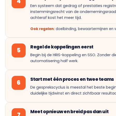
4
Een systeem dat gedrag of prestaties registr
instemmingsrecht van de ondernemingsraad. 
achteraf kost het meer tijd.
Ook regelen:
doelbinding, bewaartermijnen en w
Regel de koppelingen eerst
5
Begin bij de HRIS-koppeling en SSO. Zonder die
automatisering half werk.
Start met één proces en twee teams
6
De gesprekscyclus is meestal het beste begin
duidelijke tijdwinst en direct zichtbaar resultaa
Meet opnieuw en breid pas dan uit
7