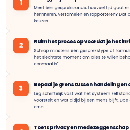
1
Meet één gespreksronde: hoeveel tijd gaat er
herinneren, verzamelen en rapporteren? Dat ci
keuzes.
Ruim het proces op voordat je het inr
2
Schrap minstens één gesprekstype of formuli
het slechtste moment om alles te willen beh
eenmaal is".
Bepaal je grens tussen handeling en 
3
Leg schriftelijk vast wat het systeem zelfstan
voorstelt en wat altijd bij een mens blijft. Doe 
erna.
Toets privacy en medezeggenschap