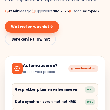
Doelen & OKR's
Blog
12 min
leestijd
Bijgewerkt
aug 2026
Door
Teampeak
GROEI & INZICHT
Downloads
Wat wel en wat niet
Talent Development
Brochure
Bereken je tijdwinst
Interne Mobiliteit
Contact
HR Analytics
NIEUW
Automatiseren?
grens bewaken
AI Coach Talli
proces voor proces
Alle features bekijken
Gesprekken plannen en herinneren
WEL
Data synchroniseren met het HRIS
WEL