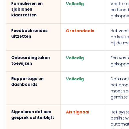
Formulieren en
Volledig
Vaste fo
sjablonen
en funct
klaarzetten
gekoppel
Feedbackrondes
Grotendeels
Het vers
uitzetten
de keuze
bij de m
Onboardingtaken
Volledig
Een vaste
toewijzen
gekoppe
Rapportage en
Volledig
Data ont
dashboards
het proc
moet sam
gemiste 
Signaleren dat een
Als signaal
Het syst
gesprek achterblijft
beslist 
automati