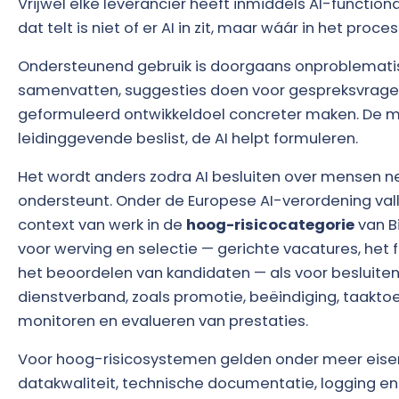
Vrijwel elke leverancier heeft inmiddels AI-functiona
dat telt is niet of er AI in zit, maar wáár in het proces 
Ondersteunend gebruik is doorgaans onproblematis
samenvatten, suggesties doen voor gespreksvrage
geformuleerd ontwikkeldoel concreter maken. De 
leidinggevende beslist, de AI helpt formuleren.
Het wordt anders zodra AI besluiten over mensen n
ondersteunt. Onder de Europese AI-verordening val
context van werk in de
hoog-risicocategorie
van Bi
voor werving en selectie — gerichte vacatures, het fil
het beoordelen van kandidaten — als voor besluite
dienstverband, zoals promotie, beëindiging, taaktoe
monitoren en evalueren van prestaties.
Voor hoog-risicosystemen gelden onder meer eisen
datakwaliteit, technische documentatie, logging en 