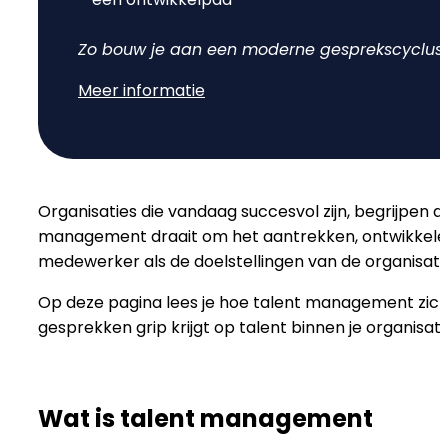
Doelen & OKR's
Blog
Zo bouw je aan een moderne gesprekscyclus d
Meer informatie
GROEI & INZICHT
Downloads
Talent Development
Brochure
Interne Mobiliteit
Organisaties die vandaag succesvol zijn, begrijpen 
Contact
management draait om het aantrekken, ontwikkelen,
HR Analytics
medewerker als de doelstellingen van de organisatie
NIEUW
Op deze pagina lees je hoe talent management zich 
AI Coach Talli
gesprekken grip krijgt op talent binnen je organisati
Alle features bekijken
Wat is talent management