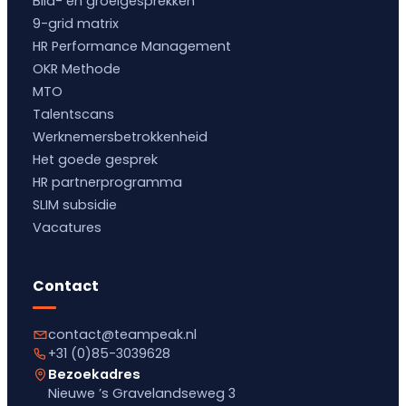
Bila- en groeigesprekken
9-grid matrix
HR Performance Management
OKR Methode
MTO
Talentscans
Werknemersbetrokkenheid
Het goede gesprek
HR partnerprogramma
SLIM subsidie
Vacatures
Contact
contact@teampeak.nl
+31 (0)85-3039628
Bezoekadres
Nieuwe ’s Gravelandseweg 3