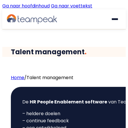
Ga naar hoofdinhoud
Ga naar voettekst
Waarom Teampeak
Talent management
.
Platform
Implementatie
GESPREKKEN & FEEDBACK
Home
/
Talent management
Gesprekscyclus
Resources
De
HR People Enablement software
van Team
360° Feedback
€
Prijzen
Gratis quickscan
– heldere doelen
Pulse Surveys
– continue feedback
Klantverhalen
– een ontwikkelpad