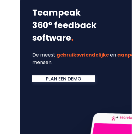
Teampeak
360° feedback
software
.
De meest
gebruiksvriendelijke
en
aanpa
mensen.
PLAN EEN DEMO