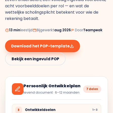
Doelen & OKR's
acht voorbeelddoelen per rol — en wat de
Blog
wettelijke scholingsplicht betekent voor wie de
GROEI & INZICHT
rekening betaalt.
Downloads
Talent Development
13 min
leestijd
Bijgewerkt
aug 2026
Door
Teampeak
Brochure
Interne Mobiliteit
Download het POP-template
Contact
HR Analytics
NIEUW
Bekijk een ingevuld POP
AI Coach Talli
Persoonlijk Ontwikkelplan
7 delen
Alle features bekijken
levend document · 6–12 maanden
Ontwikkeldoelen
3
1–3