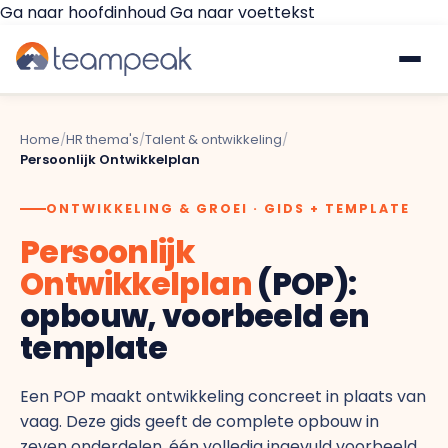
Ga naar hoofdinhoud
Ga naar voettekst
Waarom Teampeak
Home
/
HR thema's
/
Talent & ontwikkeling
/
Persoonlijk Ontwikkelplan
Platform
ONTWIKKELING & GROEI · GIDS + TEMPLATE
GESPREKKEN & FEEDBACK
Implementatie
Persoonlijk
Ontwikkelplan
(POP):
Gesprekscyclus
Resources
opbouw, voorbeeld en
template
360° Feedback
€
Prijzen
Gratis quickscan
Een POP maakt ontwikkeling concreet in plaats van
Pulse Surveys
vaag. Deze gids geeft de complete opbouw in
Klantverhalen
zeven onderdelen, één volledig ingevuld voorbeeld,