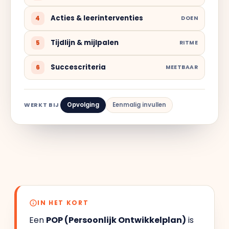
Acties & leerinterventies
4
DOEN
Tijdlijn & mijlpalen
5
RITME
Succescriteria
6
MEETBAAR
WERKT BIJ
Opvolging
Eenmalig invullen
IN HET KORT
Een
POP (Persoonlijk Ontwikkelplan)
is