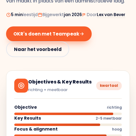
van maakt in plaats van een administratieve laag.
Doelen & OKR's
Blog
5 min
leestijd
Bijgewerkt
jan 2026
Door
Lex van Bever
GROEI & INZICHT
Downloads
Talent Development
OKR's doen met Teampeak
Brochure
Naar het voorbeeld
Interne Mobiliteit
Contact
HR Analytics
NIEUW
Objectives & Key Results
kwartaal
AI Coach Talli
richting + meetbaar
Objective
richting
Alle features bekijken
Key Results
2–5 meetbaar
Focus & alignment
hoog