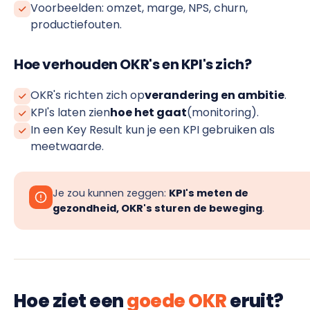
Voorbeelden: omzet, marge, NPS, churn,
productiefouten.
Hoe verhouden OKR's en KPI's zich?
OKR's richten zich op
verandering en ambitie
.
KPI's laten zien
hoe het gaat
(monitoring).
In een Key Result kun je een KPI gebruiken als
meetwaarde.
Je zou kunnen zeggen:
KPI's meten de
gezondheid, OKR's sturen de beweging
.
Hoe ziet een
goede OKR
eruit?