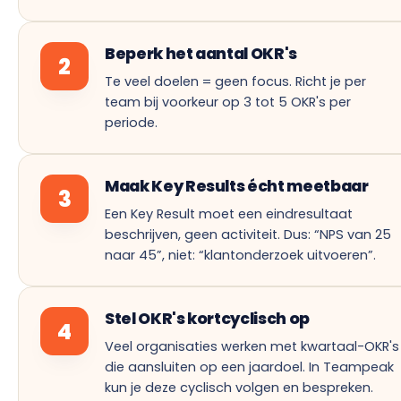
Beperk het aantal OKR's
2
Te veel doelen = geen focus. Richt je per
team bij voorkeur op 3 tot 5 OKR's per
periode.
Maak Key Results écht meetbaar
3
Een Key Result moet een eindresultaat
beschrijven, geen activiteit. Dus: “NPS van 25
naar 45”, niet: “klantonderzoek uitvoeren”.
Stel OKR's kortcyclisch op
4
Veel organisaties werken met kwartaal-OKR's
die aansluiten op een jaardoel. In Teampeak
kun je deze cyclisch volgen en bespreken.