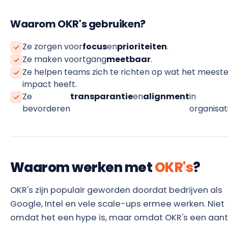
Waarom OKR's gebruiken?
Ze zorgen voor
focus
en
prioriteiten
.
Ze maken voortgang
meetbaar
.
Ze helpen teams zich te richten op wat het meest
impact heeft.
Ze
transparantie
en
alignment
in
bevorderen
organisat
Waarom werken met
OKR's
?
OKR's zijn populair geworden doordat bedrijven als
Google, Intel en vele scale-ups ermee werken. Niet
omdat het een hype is, maar omdat OKR's een aant