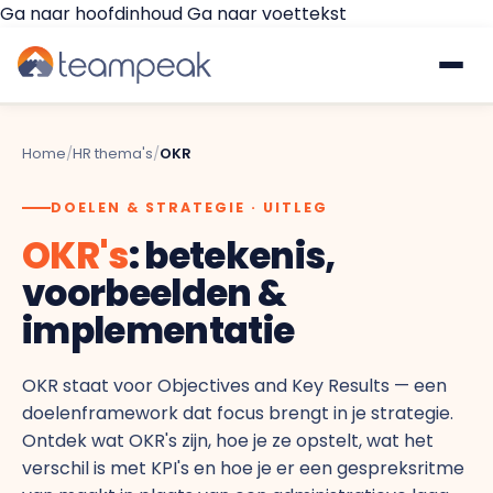
Ga naar hoofdinhoud
Ga naar voettekst
Waarom Teampeak
Home
/
HR thema's
/
OKR
Platform
DOELEN & STRATEGIE · UITLEG
OKR's
: betekenis,
GESPREKKEN & FEEDBACK
Implementatie
voorbeelden &
Gesprekscyclus
implementatie
Resources
360° Feedback
OKR staat voor Objectives and Key Results — een
€
Prijzen
Gratis quickscan
doelenframework dat focus brengt in je strategie.
Pulse Surveys
Ontdek wat OKR's zijn, hoe je ze opstelt, wat het
verschil is met KPI's en hoe je er een gespreksritme
Klantverhalen