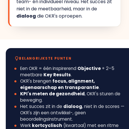
team- én individueel niveau. Het succes zit
niet in de meetbaarheid, maar in de
dialoog
die OKR's oproepen.
BELANGRIJKSTE PUNTEN
Een OKR = één inspirerend
Objective
+ 2–5
meetbare
Key Results
.
OKR's brengen
focus, alignment,
eigenaarschap en transparantie
.
KPI's meten de gezondheid
, OKR's sturen de
beweging.
Het succes zit in de
dialoog
, niet in de scores —
OKR's zijn een ontwikkel-, geen
beoordelingsinstrument.
Werk
kortcyclisch
(kwartaal) met een ritme