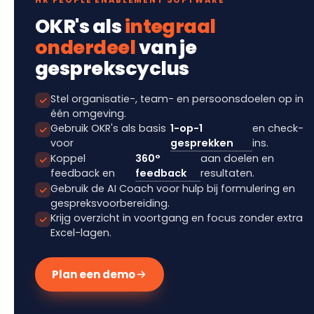
HR PEOPLE ENABLEMENT SOFTWARE
OKR's als
integraal
onderdeel
van je
gesprekscyclus
Stel organisatie-, team- en persoonsdoelen op in
één omgeving.
Gebruik OKR's als basis
1-op-1
en check-
voor
gesprekken
ins.
Koppel
360°
aan doelen en
feedback en
feedback
resultaten.
Gebruik de AI Coach voor hulp bij formulering en
gespreksvoorbereiding.
Krijg overzicht in voortgang en focus zonder extra
Excel-lagen.
Plan een demo