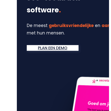
software
.
De meest
gebruiksvriendelijke
en
aan
met hun mensen.
PLAN EEN DEMO