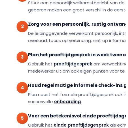
Stuur een persoonlijk welkomstbericht van de l
gebaren maken een groot verschil in de eerste 
Zorg voor een persoonlijk, rustig ontvan
De leidinggevende verwelkomt persoonlijk, int
overload: focus op verbinding, niet op informa
Plan het proeftijdgesprek in week twee of
Gebruik het
proeftijdgesprek
om verwachtingen
medewerker uit om ook eigen punten voor te b
Houd regelmatige informele check-ins g
Plan naast het formele proeftijdgesprek ook i
succesvolle
onboarding
.
Voer een betekenisvol einde proeftijdsg
Gebruik het
einde proeftijdsgesprek
als echt