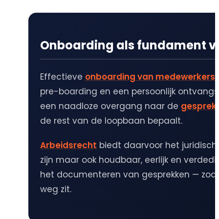
Onboarding als fundament v
Effectieve
onboarding van medewerkers
pre-boarding en een persoonlijk ontvangs
een naadloze overgang naar de
gesprek
de rest van de loopbaan bepaalt.
Arbeidsrecht
biedt daarvoor het juridisch
zijn maar ook houdbaar, eerlijk en verded
het documenteren van gesprekken — zodat 
weg zit.