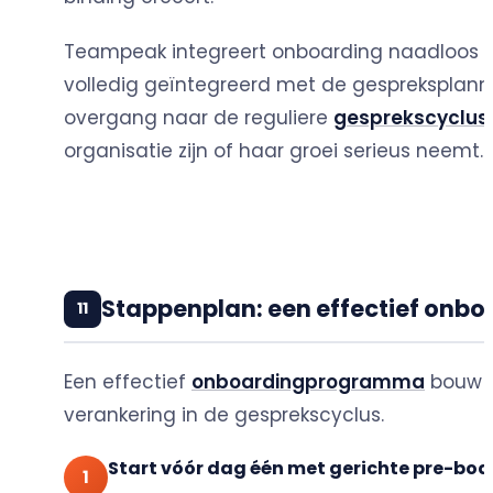
Teampeak integreert onboarding naadloos 
volledig geïntegreerd met de gespreksplann
overgang naar de reguliere
gesprekscyclus
organisatie zijn of haar groei serieus neemt.
Stappenplan: een effectief onb
11
Een effectief
onboardingprogramma
bouw j
verankering in de gesprekscyclus.
Start vóór dag één met gerichte pre-bo