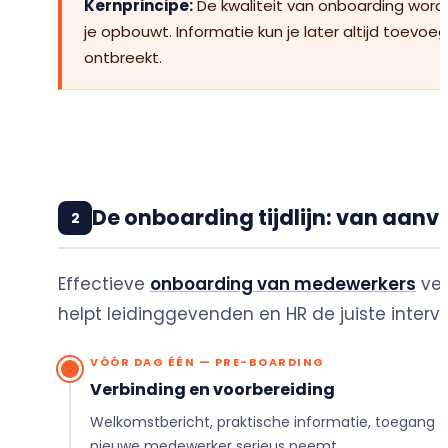
Kernprincipe:
De kwaliteit van onboarding wordt
je opbouwt. Informatie kun je later altijd toevoe
ontbreekt.
De onboarding tijdlijn: van aanv
2
Effectieve
onboarding van medewerkers
ver
helpt leidinggevenden en HR de juiste interv
VÓÓR DAG ÉÉN — PRE-BOARDING
Verbinding en voorbereiding
Welkomstbericht, praktische informatie, toegang
nieuwe medewerker serieus neemt.