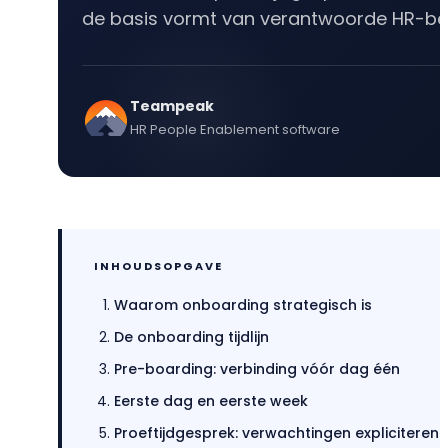
Klantverhalen
de basis vormt van verantwoorde HR-bes
Doelen & OKR's
Blog
Teampeak
GROEI & INZICHT
Downloads
HR People Enablement software
Talent Development
Brochure
Interne Mobiliteit
Contact
INHOUDSOPGAVE
HR Analytics
NIEUW
Waarom onboarding strategisch is
AI Coach Talli
De onboarding tijdlijn
Pre-boarding: verbinding vóór dag één
Alle features bekijken
Eerste dag en eerste week
Proeftijdgesprek: verwachtingen expliciteren